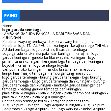
PAGES
Home
logo garuda tembaga
LAMBANG GARUDA PANCASILA DARI TEMBAGA DAN
KUNINGAN
Kerajinan wayang tembaga - tokoh wayang tembaga - ...
Kerajinan logo TNI AL / AU dari kuningan - kerajinan logo TNI AL /
AU dari tembaga - logo polisi lalu lintas dari tembaga
Logo garuda kartika eka paksi dari kuningan - kerajinan logo
garuda kuningan - garuda kartika ekapaksi kuningan - logo
prmerintahan kuningan - kerajinan logo tembaga dan kuningan
boyolali - kerajinan logo tembaga boyolali
Lampu maroko kuningan - maroko brass lamp - maroco...
lampu hias masjid tembaga - lampu gantung masjid d...
logo garuda tembaga - burung garuda tembaga - logo burung
garuda tembaga - Logo garuda tembaga dan kuningan - burung
garuda tembaga dan kuningan - lambaga garuda kuningan dan
tembaga - patung garuda tembaga dan kuningan
piala futsal kuningan - Piala kuningan - piala champions kuningan -
piala fa kuningan - piala begilir kuningan
Chafing dish tembaga kotak - Kerajinan pemanas tem...
Tugu Adipura Kuningan - Logo Adipura Kuningan - Tugu Adipura
Banjarmasin - Logo Adipura - Pin Logo Adipura - Simbol Adipura