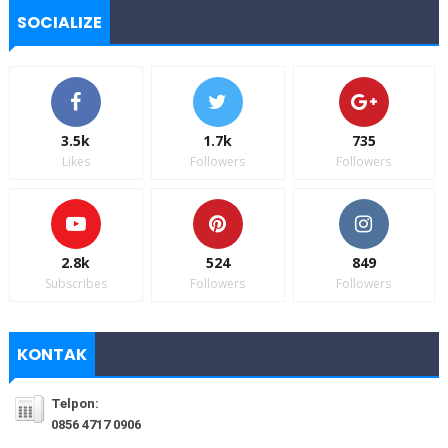
SOCIALIZE
3.5k
1.7k
735
Likes
Followers
Followers
2.8k
524
849
Subscribes
Followers
Followers
KONTAK
Telpon:
0856 4717 0906