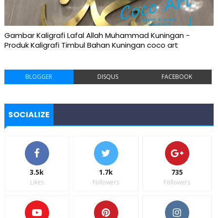
Gambar Kaligrafi Lafal Allah Muhammad Kuningan -
Produk Kaligrafi Timbul Bahan Kuningan coco art
BLOGGER
DISQUS
FACEBOOK
SOCIALIZE
3.5k
1.7k
735
Likes
Followers
Followers