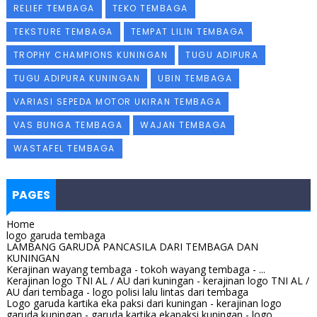
RELIEF TEMBAGA
TEKO TEMBAGA
TEKSTURE TEMBAGA
TEMPAT LILIN TEMBAGA
TROPHY CHAMPIONS KUNINGAN
TUGU ADIPURA
TUGU ADIPURA KUNINGAN
UBIN TEMBAGA
VARIASI SEPEDA MOTOR UKIRAN TEMBAGA
VAS BUNGA TEMBAGA
WAJAN TEMBAGA
WASTAFEL TEMBAGA
PAGES
Home
logo garuda tembaga
LAMBANG GARUDA PANCASILA DARI TEMBAGA DAN
KUNINGAN
Kerajinan wayang tembaga - tokoh wayang tembaga - ...
Kerajinan logo TNI AL / AU dari kuningan - kerajinan logo TNI AL /
AU dari tembaga - logo polisi lalu lintas dari tembaga
Logo garuda kartika eka paksi dari kuningan - kerajinan logo
garuda kuningan - garuda kartika ekapaksi kuningan - logo