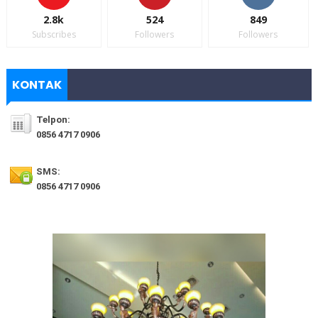
2.8k
524
849
Subscribes
Followers
Followers
KONTAK
Telpon:
0856 4717 0906
SMS:
0856 4717 0906