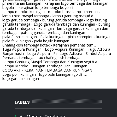
prmerintahan kuningan - kerajinan logo tembaga dan kuningan
boyolali - kerajinan logo tembaga boyolali
Lampu maroko kuningan - maroko brass lamp - maroco...
lampu hias masjid tembaga - lampu gantung masjid d...
logo garuda tembaga - burung garuda tembaga - logo burung
garuda tembaga - Logo garuda tembaga dan kuningan - burung
garuda tembaga dan kuningan - lambaga garuda kuningan dan
tembaga - patung garuda tembaga dan kuningan
piala futsal kuningan - Piala kuningan - piala champions kuningan -
piala fa kuningan - piala begilir kuningan
Chafing dish tembaga kotak - Kerajinan pemanas tem...
Tugu Adipura Kuningan - Logo Adipura Kuningan - Tugu Adipura
Banjarmasin - Logo Adipura - Pin Logo Adipura - Simbol Adipura
Pemanas tembaga atau chafing dish tembaga
Lampu Gantung Masjid Tembaga dan Kuningan segi 8 a...
Lampu Maroko Kuningan Tembaga Dan Kuningan
COCO ART - KERAJINAN TEMBAGA DAN KUNINGAN
Logo polri kuningan - logo polri kuningan (gold) -...
logo garuda kuningan
LABELS
Air Mancur Tembaga