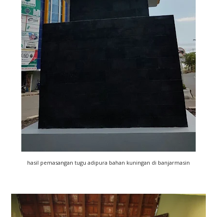
hasil pemasangan tugu adipura bahan kuningan di banjarmasin