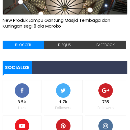
New Produk Lampu Gantung Masjid Tembaga dan
Kuningan segi 8 ala Maroko
BLOGGER
DISQUS
FACEBOOK
SOCIALIZE
3.5k
1.7k
735
Likes
Followers
Followers