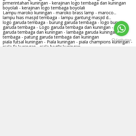
prmerintahan kuningan - kerajinan logo tembaga dan kuningan
boyolali - kerajinan logo tembaga boyolali
Lampu maroko kuningan - maroko brass lamp - maroco...
lampu hias masjid tembaga - lampu gantung masjid d...
logo garuda tembaga - burung garuda tembaga - logo burung
garuda tembaga - Logo garuda tembaga dan kuningan - burung
garuda tembaga dan kuningan - lambaga garuda kuningan dan
tembaga - patung garuda tembaga dan kuningan
piala futsal kuningan - Piala kuningan - piala champions kuningan -
piala fa kuningan - piala begilir kuningan
Chafing dish tembaga kotak - Kerajinan pemanas tem...
Tugu Adipura Kuningan - Logo Adipura Kuningan - Tugu Adipura
Banjarmasin - Logo Adipura - Pin Logo Adipura - Simbol Adipura
Pemanas tembaga atau chafing dish tembaga
Lampu Gantung Masjid Tembaga dan Kuningan segi 8 a...
Lampu Maroko Kuningan Tembaga Dan Kuningan
COCO ART - KERAJINAN TEMBAGA DAN KUNINGAN
Logo polri kuningan - logo polri kuningan (gold) -...
logo garuda kuningan
LABELS
Air Mancur Tembaga