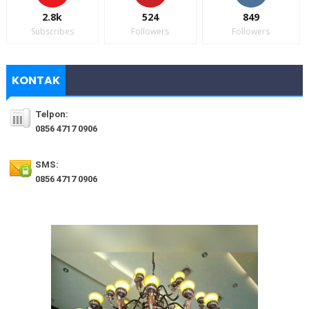
2.8k
524
849
Subscribes
Followers
Followers
KONTAK
Telpon:
0856 4717 0906
SMS:
0856 4717 0906