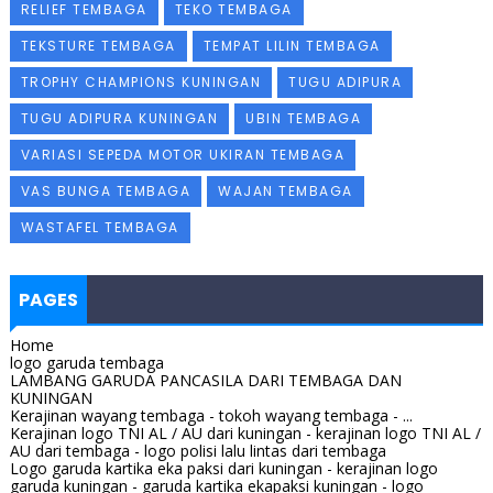
RELIEF TEMBAGA
TEKO TEMBAGA
TEKSTURE TEMBAGA
TEMPAT LILIN TEMBAGA
TROPHY CHAMPIONS KUNINGAN
TUGU ADIPURA
TUGU ADIPURA KUNINGAN
UBIN TEMBAGA
VARIASI SEPEDA MOTOR UKIRAN TEMBAGA
VAS BUNGA TEMBAGA
WAJAN TEMBAGA
WASTAFEL TEMBAGA
PAGES
Home
logo garuda tembaga
LAMBANG GARUDA PANCASILA DARI TEMBAGA DAN
KUNINGAN
Kerajinan wayang tembaga - tokoh wayang tembaga - ...
Kerajinan logo TNI AL / AU dari kuningan - kerajinan logo TNI AL /
AU dari tembaga - logo polisi lalu lintas dari tembaga
Logo garuda kartika eka paksi dari kuningan - kerajinan logo
garuda kuningan - garuda kartika ekapaksi kuningan - logo