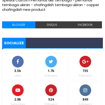
Spesial Custom Pemanas ukir tembaga - pemanas
tembaga ukiran - chafingdish tembaga ukiran - copper
chafingdish new product
BLOGGER
DISQUS
FACEBOOK
SOCIALIZE
3.5k
1.7k
735
Likes
Followers
Followers
2.8k
524
849
Subscribes
Followers
Followers