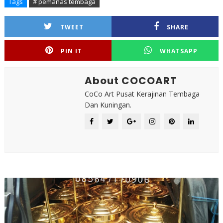
Tags
# pemanas tembaga
TWEET
SHARE
PIN IT
WHATSAPP
About COCOART
CoCo Art Pusat Kerajinan Tembaga
Dan Kuningan.