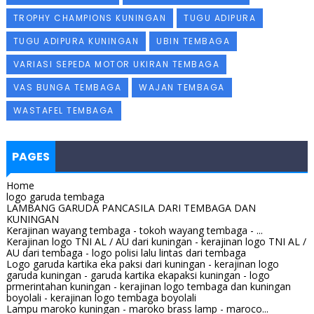
TROPHY CHAMPIONS KUNINGAN
TUGU ADIPURA
TUGU ADIPURA KUNINGAN
UBIN TEMBAGA
VARIASI SEPEDA MOTOR UKIRAN TEMBAGA
VAS BUNGA TEMBAGA
WAJAN TEMBAGA
WASTAFEL TEMBAGA
PAGES
Home
logo garuda tembaga
LAMBANG GARUDA PANCASILA DARI TEMBAGA DAN
KUNINGAN
Kerajinan wayang tembaga - tokoh wayang tembaga - ...
Kerajinan logo TNI AL / AU dari kuningan - kerajinan logo TNI AL /
AU dari tembaga - logo polisi lalu lintas dari tembaga
Logo garuda kartika eka paksi dari kuningan - kerajinan logo
garuda kuningan - garuda kartika ekapaksi kuningan - logo
prmerintahan kuningan - kerajinan logo tembaga dan kuningan
boyolali - kerajinan logo tembaga boyolali
Lampu maroko kuningan - maroko brass lamp - maroco...