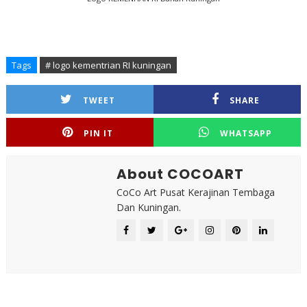
Tags
# logo kementrian RI kuningan
TWEET
SHARE
PIN IT
WHATSAPP
About COCOART
CoCo Art Pusat Kerajinan Tembaga
Dan Kuningan.