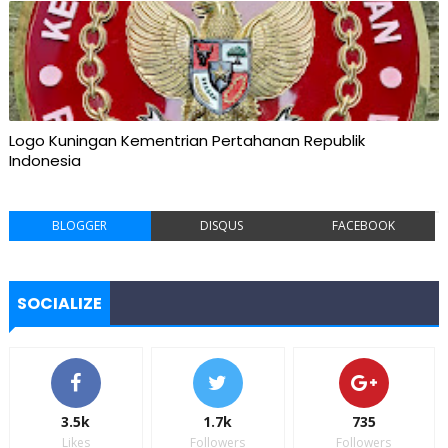
Logo Kuningan Kementrian Pertahanan Republik
Indonesia
BLOGGER
DISQUS
FACEBOOK
SOCIALIZE
3.5k
1.7k
735
Likes
Followers
Followers