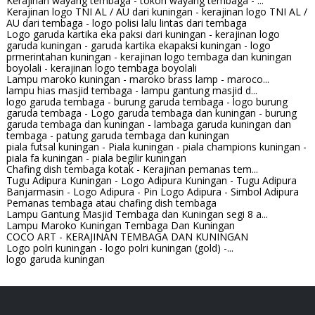
Kerajinan wayang tembaga - tokoh wayang tembaga - ...
Kerajinan logo TNI AL / AU dari kuningan - kerajinan logo TNI AL /
AU dari tembaga - logo polisi lalu lintas dari tembaga
Logo garuda kartika eka paksi dari kuningan - kerajinan logo
garuda kuningan - garuda kartika ekapaksi kuningan - logo
prmerintahan kuningan - kerajinan logo tembaga dan kuningan
boyolali - kerajinan logo tembaga boyolali
Lampu maroko kuningan - maroko brass lamp - maroco...
lampu hias masjid tembaga - lampu gantung masjid d...
logo garuda tembaga - burung garuda tembaga - logo burung
garuda tembaga - Logo garuda tembaga dan kuningan - burung
garuda tembaga dan kuningan - lambaga garuda kuningan dan
tembaga - patung garuda tembaga dan kuningan
piala futsal kuningan - Piala kuningan - piala champions kuningan -
piala fa kuningan - piala begilir kuningan
Chafing dish tembaga kotak - Kerajinan pemanas tem...
Tugu Adipura Kuningan - Logo Adipura Kuningan - Tugu Adipura
Banjarmasin - Logo Adipura - Pin Logo Adipura - Simbol Adipura
Pemanas tembaga atau chafing dish tembaga
Lampu Gantung Masjid Tembaga dan Kuningan segi 8 a...
Lampu Maroko Kuningan Tembaga Dan Kuningan
COCO ART - KERAJINAN TEMBAGA DAN KUNINGAN
Logo polri kuningan - logo polri kuningan (gold) -...
logo garuda kuningan