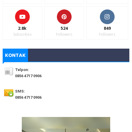
2.8k
524
849
Subscribes
Followers
Followers
KONTAK
Telpon:
0856 4717 0906
SMS:
0856 4717 0906