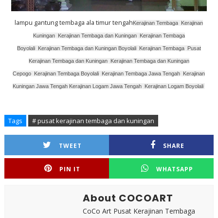
lampu gantung tembaga ala timur tengah
Kerajinan Tembaga
,
Kerajinan
Kuningan
,
Kerajinan Tembaga dan Kuningan
,
Kerajinan Tembaga
Boyolali
,
Kerajinan Tembaga dan Kuningan Boyolali
,
Kerajinan Tembaga
,
Pusat
Kerajinan Tembaga dan Kuningan
,
Kerajinan Tembaga dan Kuningan
Cepogo
,
Kerajinan Tembaga Boyolali
,
Kerajinan Tembaga Jawa Tengah
,
Kerajinan
Kuningan Jawa Tengah
,
Kerajinan Logam Jawa Tengah
,
Kerajinan Logam Boyolali
,
Tags
# pusat kerajinan tembaga dan kuningan
TWEET
SHARE
PIN IT
WHATSAPP
About COCOART
CoCo Art Pusat Kerajinan Tembaga