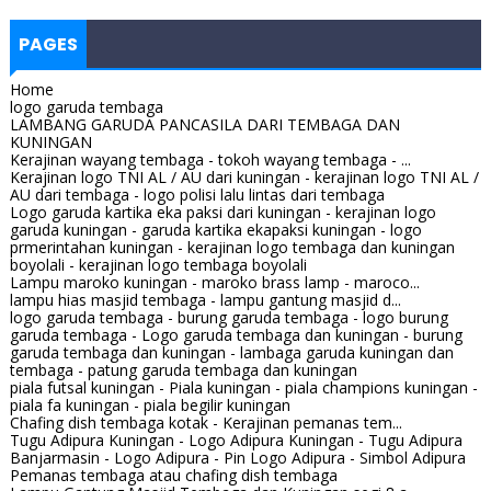
PAGES
Home
logo garuda tembaga
LAMBANG GARUDA PANCASILA DARI TEMBAGA DAN
KUNINGAN
Kerajinan wayang tembaga - tokoh wayang tembaga - ...
Kerajinan logo TNI AL / AU dari kuningan - kerajinan logo TNI AL /
AU dari tembaga - logo polisi lalu lintas dari tembaga
Logo garuda kartika eka paksi dari kuningan - kerajinan logo
garuda kuningan - garuda kartika ekapaksi kuningan - logo
prmerintahan kuningan - kerajinan logo tembaga dan kuningan
boyolali - kerajinan logo tembaga boyolali
Lampu maroko kuningan - maroko brass lamp - maroco...
lampu hias masjid tembaga - lampu gantung masjid d...
logo garuda tembaga - burung garuda tembaga - logo burung
garuda tembaga - Logo garuda tembaga dan kuningan - burung
garuda tembaga dan kuningan - lambaga garuda kuningan dan
tembaga - patung garuda tembaga dan kuningan
piala futsal kuningan - Piala kuningan - piala champions kuningan -
piala fa kuningan - piala begilir kuningan
Chafing dish tembaga kotak - Kerajinan pemanas tem...
Tugu Adipura Kuningan - Logo Adipura Kuningan - Tugu Adipura
Banjarmasin - Logo Adipura - Pin Logo Adipura - Simbol Adipura
Pemanas tembaga atau chafing dish tembaga