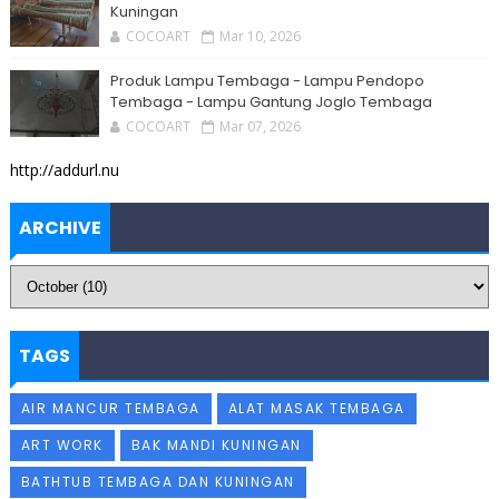
Kuningan
COCOART
Mar 10, 2026
Produk Lampu Tembaga - Lampu Pendopo
Tembaga - Lampu Gantung Joglo Tembaga
COCOART
Mar 07, 2026
http://addurl.nu
ARCHIVE
TAGS
AIR MANCUR TEMBAGA
ALAT MASAK TEMBAGA
ART WORK
BAK MANDI KUNINGAN
BATHTUB TEMBAGA DAN KUNINGAN