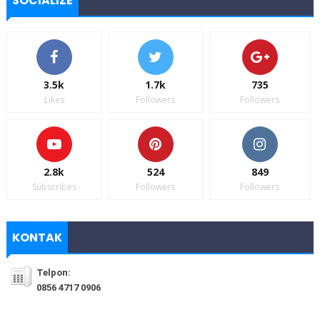
SOCIALIZE
3.5k
1.7k
735
Likes
Followers
Followers
2.8k
524
849
Subscribes
Followers
Followers
KONTAK
Telpon:
0856 4717 0906