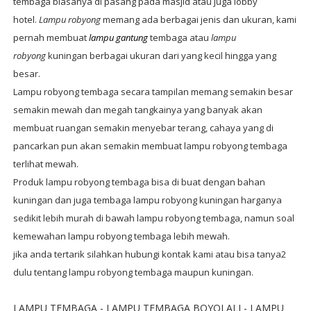
tembaga biasanya di pasang pada masjid atau juga lobby
hotel.
Lampu robyong
memang ada berbagai jenis dan ukuran, kami
pernah membuat
lampu gantung
tembaga atau
lampu
robyong
kuningan berbagai ukuran dari yang kecil hingga yang
besar.
Lampu robyong tembaga secara tampilan memang semakin besar
semakin mewah dan megah tangkainya yang banyak akan
membuat ruangan semakin menyebar terang, cahaya yang di
pancarkan pun akan semakin membuat lampu robyong tembaga
terlihat mewah.
Produk lampu robyong tembaga bisa di buat dengan bahan
kuningan dan juga tembaga lampu robyong kuningan harganya
sedikit lebih murah di bawah lampu robyong tembaga, namun soal
kemewahan lampu robyong tembaga lebih mewah.
jika anda tertarik silahkan hubungi kontak kami atau bisa tanya2
dulu tentang lampu robyong tembaga maupun kuningan.
LAMPU TEMBAGA - LAMPU TEMBAGA BOYOLALI - LAMPU